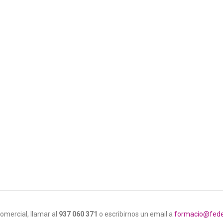
omercial, llamar al
937 060 371
o escribirnos un email a
formacio@fed